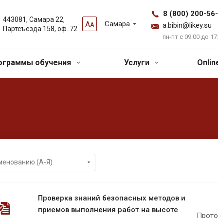
8 (800) 200-56
443081, Самара 22,
Самара
А
А
a.bibin@likey.su
Партсъезда 158, оф. 72
пн-пт с 09:00 до 17
ограммы обучения
Услуги
Onli
Проверка знаний безопасных методов и
приемов выполнения работ на высоте
Прото